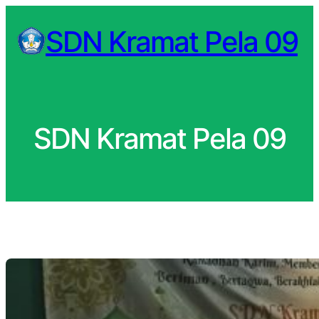
Skip
SDN Kramat Pela 09
to
content
SDN Kramat Pela 09