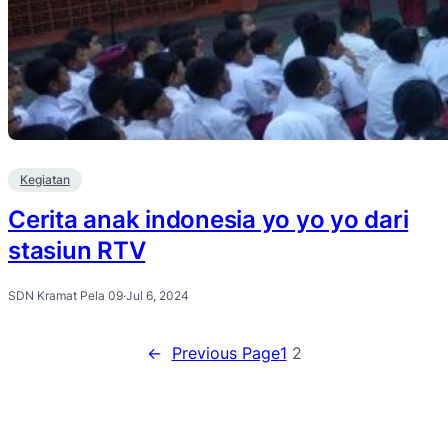
Kegiatan
Cerita anak indonesia yo yo yo dari
stasiun RTV
SDN Kramat Pela 09
·
Jul 6, 2024
←
Previous Page
1
2